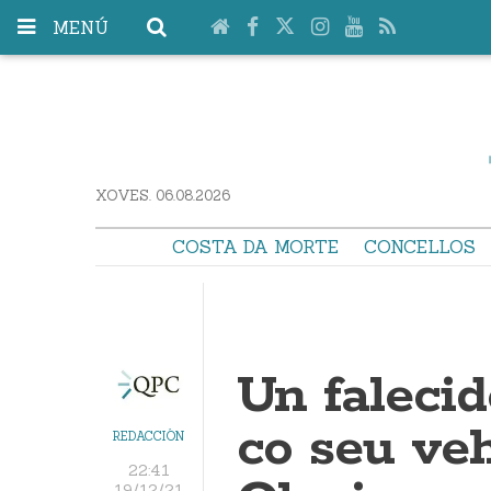
MENÚ
XOVES. 06.08.2026
COSTA DA MORTE
CONCELLOS
Un falecid
co seu ve
REDACCIÓN
22:41
19/12/21