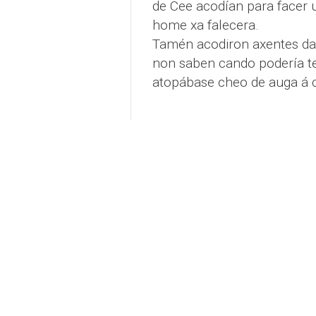
de Cee acodían para facer u
home xa falecera.
Tamén acodiron axentes da 
non saben cando podería te
atopábase cheo de auga á c