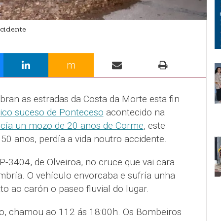
cidente
m
bran as estradas da Costa da Morte esta fin
xico suceso de Ponteceso
acontecido na
ecía un mozo de 20 anos de Corme
, este
0 anos, perdía a vida noutro accidente.
P-3404, de Olveiroa, no cruce que vai cara
mbría. O vehículo envorcaba e sufría unha
to ao carón o paseo fluvial do lugar.
ulo, chamou ao 112 ás 18:00h. Os Bombeiros