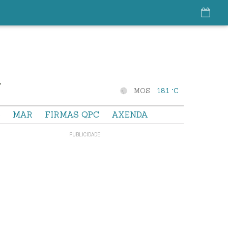
MOS
18.1 °C
S
MAR
FIRMAS QPC
AXENDA