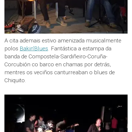
A cita ademais estivo amenizada musicalmente
polos
Bakin'Blues
. Fantástica a estampa da
banda de Compostela-Sardiñeiro-Coruña-
Corcubión co barco en chamas por detrás,
mentres os veciños canturreaban o blues de
Chiquito.