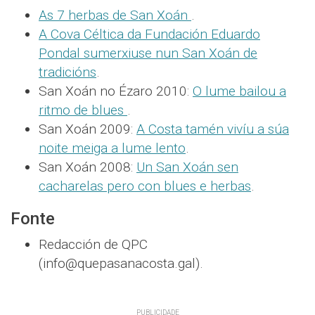
As 7 herbas de San Xoán
.
A Cova Céltica da Fundación Eduardo
Pondal sumerxiuse nun San Xoán de
tradicións
.
San Xoán no Ézaro 2010:
O lume bailou a
ritmo de blues
.
San Xoán 2009:
A Costa tamén vivíu a súa
noite meiga a lume lento
.
San Xoán 2008:
Un San Xoán sen
cacharelas pero con blues e herbas
.
Fonte
Redacción de QPC
(info@quepasanacosta.gal).