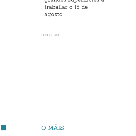
grandes superificies a
traballar o 15 de
agosto
O MÁIS