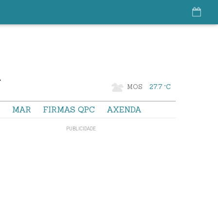
MOS
27.7 °C
S
MAR
FIRMAS QPC
AXENDA