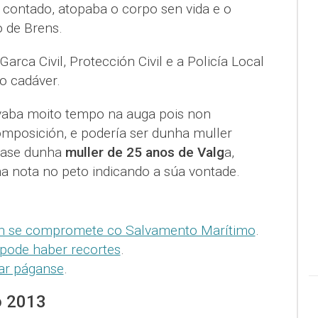
 contado, atopaba o corpo sen vida e o
o de Brens.
arca Civil, Protección Civil e a Policía Local
o cadáver.
evaba moito tempo na auga pois non
mposición, e podería ser dunha muller
átase dunha
muller de 25 anos de Valg
a,
a nota no peto indicando a súa vontade.
non se compromete co Salvamento Marítimo
.
pode haber recortes
.
ar páganse
.
o 2013