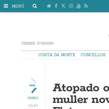
MENÚ
VENRES. 07.08.2026
COSTA DA MORTE
CONCELLOS
Atopado o
muller no
DEINDO
09:45