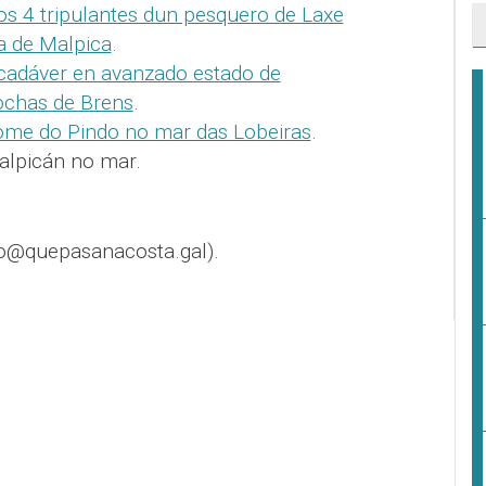
s 4 tripulantes dun pesquero de Laxe
a de Malpica
.
cadáver en avanzado estado de
ochas de Brens
.
ome do Pindo no mar das Lobeiras
.
alpicán no mar.
o@quepasanacosta.gal).