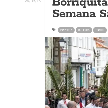
Borriquit
29/03/15
Semana S
FISTERRA
CULTURA
FESTAS