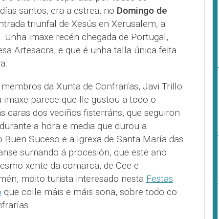
días santos, era a estrea, no
Domingo de
ntrada triunfal de Xesús en Xerusalem, a
. Unha imaxe recén chegada de Portugal,
sa Artesacra, e que é unha talla única feita
a.
membros da Xunta de Confrarías, Javi Trillo
a imaxe parece que lle gustou a todo o
s caras dos veciños fisterráns, que seguiron
durante a hora e media que durou a
o Buen Suceso e a Igrexa de Santa María das
íanse sumando á procesión, que este ano
mesmo xente da comarca, de Cee e
mén, moito turista interesado nesta
Festas
o
que colle máis e máis sona, sobre todo co
frarías.