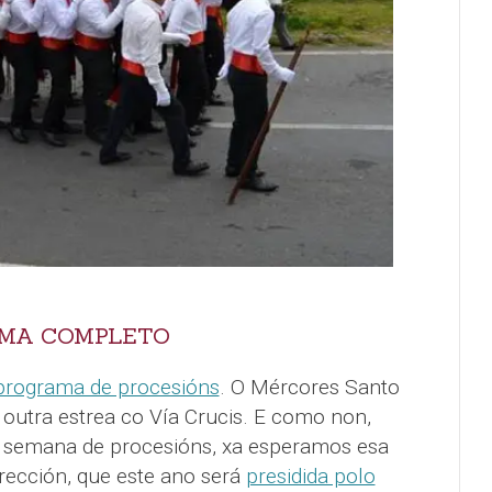
AMA COMPLETO
programa de procesións
. O Mércores Santo
 outra estrea co Vía Crucis. E como non,
e semana de procesións, xa esperamos esa
rrección, que este ano será
presidida polo