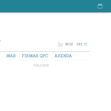
MOS
19.1 °C
S
MAR
FIRMAS QPC
AXENDA