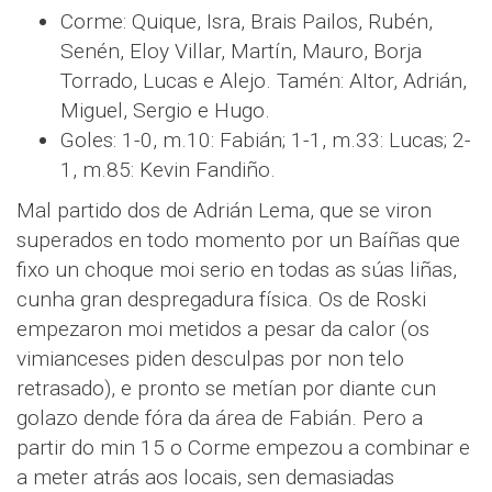
Corme: Quique, Isra, Brais Pailos, Rubén,
Senén, Eloy Villar, Martín, Mauro, Borja
Torrado, Lucas e Alejo. Tamén: AItor, Adrián,
Miguel, Sergio e Hugo.
Goles: 1-0, m.10: Fabián; 1-1, m.33: Lucas; 2-
1, m.85: Kevin Fandiño.
Mal partido dos de Adrián Lema, que se viron
superados en todo momento por un Baíñas que
fixo un choque moi serio en todas as súas liñas,
cunha gran despregadura física. Os de Roski
empezaron moi metidos a pesar da calor (os
vimianceses piden desculpas por non telo
retrasado), e pronto se metían por diante cun
golazo dende fóra da área de Fabián. Pero a
partir do min 15 o Corme empezou a combinar e
a meter atrás aos locais, sen demasiadas