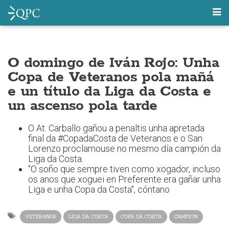
O domingo de Iván Rojo: Unha
Copa de Veteranos pola mañá
e un título da Liga da Costa e
un ascenso pola tarde
O At. Carballo gañou a penaltis unha apretada
final da #CopadaCosta de Veteranos e o San
Lorenzo proclamouse no mesmo día campión da
Liga da Costa.
"O soño que sempre tiven como xogador, incluso
os anos que xoguei en Preferente era gañar unha
Liga e unha Copa da Costa", cóntano
VETERANOS
LIGA DA COSTA
COPA DA COSTA
CAMPION