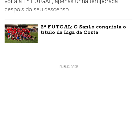
volta á 1ª FUTGAL, apenas unha temporada.
despois do seu descenso.
2ª FUTGAL: O SanLo conquista o
título da Liga da Costa