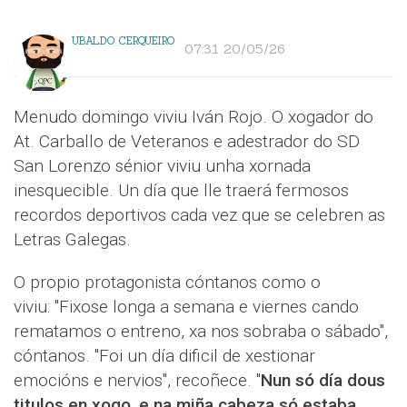
UBALDO CERQUEIRO
07:31 20/05/26
Menudo domingo viviu Iván Rojo. O xogador do
At. Carballo de Veteranos e adestrador do SD
San Lorenzo sénior viviu unha xornada
inesquecible. Un día que lle traerá fermosos
recordos deportivos cada vez que se celebren as
Letras Galegas.
O propio protagonista cóntanos como o
viviu: "Fixose longa a semana e viernes cando
rematamos o entreno, xa nos sobraba o sábado",
cóntanos. "Foi un día dificil de xestionar
emocións e nervios", recoñece. "
Nun só día dous
titulos en xogo, e na miña cabeza só estaba