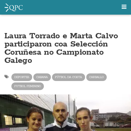
Laura Torrado e Marta Calvo
participaron coa Selección
Coruñesa no Campionato
Galego
DEPORTES
CABANA
FÚTBOL DA COSTA
CARBALLO
FUTBOL FEMININO