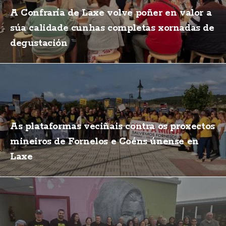
A Confraría de Laxe volve poñer en valor a
súa calidade cunhas completas xornadas de
degustación
As plataformas veciñais contra os proxectos
mineiros de Fornelos e Coéns únense en
Laxe