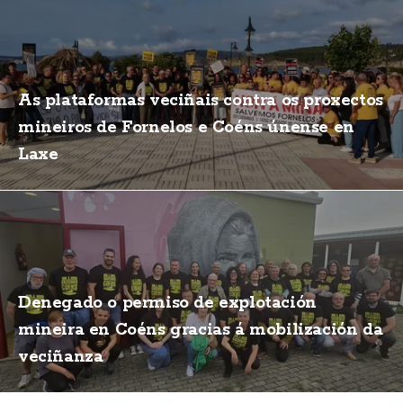
As plataformas veciñais contra os proxectos
mineiros de Fornelos e Coéns únense en
Laxe
Denegado o permiso de explotación
mineira en Coéns gracias á mobilización da
veciñanza