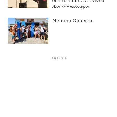
coa lusofonía a través
dos videoxogos
Nemiña Concilia