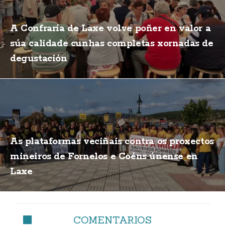
A Confraría de Laxe volve poñer en valor a
súa calidade cunhas completas xornadas de
degustación
As plataformas veciñais contra os proxectos
mineiros de Fornelos e Coéns únense en
Laxe
COMENTARIOS