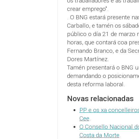
os traballadores e as trabal
crear emprego".
. O BNG estará presente nas
Carballo, e tamén os sábad
público o día 21 de marzo n
horas, que contará coa pr
Fernando Branco, e da Secr
Dores Martínez.
Tamén presentará o BNG un
demandando o posicionamen
desta reforma laboral.
Novas relacionadas
PP e os xa concelleiro
Cee
.
O Consello Nacional d
Costa da Morte
.