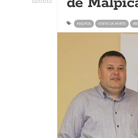
de Malpica
12/03/12
MALPICA
COSTA DA MORTE
BE