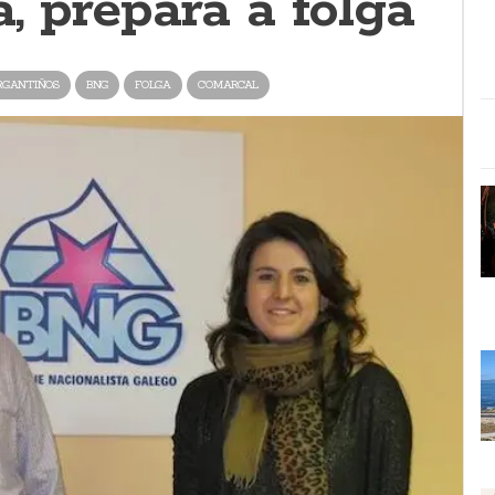
, prepara a folga
RGANTIÑOS
BNG
FOLGA
COMARCAL