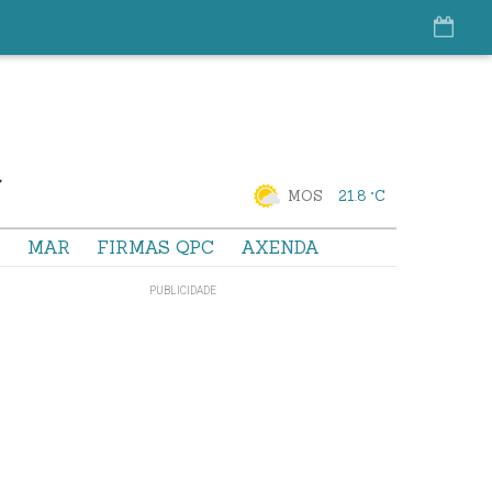
MOS
21.8 °C
S
MAR
FIRMAS QPC
AXENDA