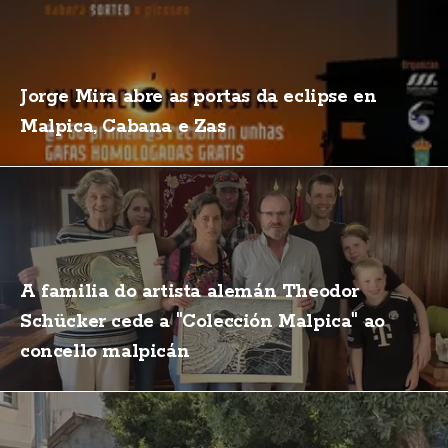
Jorge Mira abre as portas da eclipse en
Malpica, Cabana e Zas
A familia do artista alemán Theodor
Schücker cede a "Colección Malpica" ao
concello malpicán