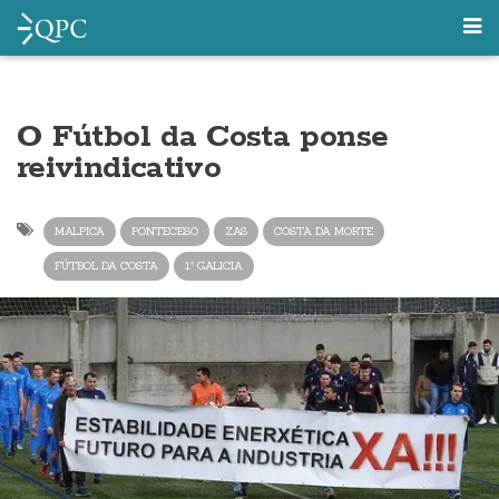
O Fútbol da Costa ponse
reivindicativo
MALPICA
PONTECESO
ZAS
COSTA DA MORTE
FÚTBOL DA COSTA
1ª GALICIA