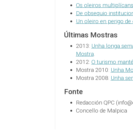
Os oleiros multiplícan
De obsequio instituci
Un oleiro en perigo de 
Últimas Mostras
2013:
Unha longa sema
Mostra
.
2012:
O turismo manté
Mostra 2010:
Unha Mos
Mostra 2008:
Unha sem
Fonte
Redacción QPC (info@
Concello de Malpica