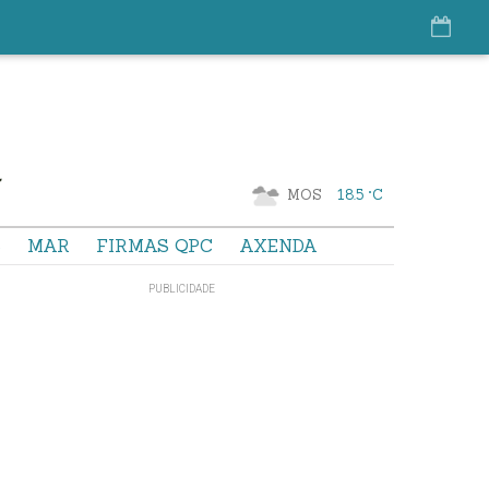
MOS
18.5 °C
S
MAR
FIRMAS QPC
AXENDA