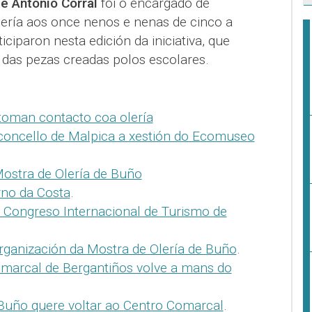
é Antonio Corral
foi o encargado de
lería aos once nenos e nenas de cinco a
ciparon nesta edición da iniciativa, que
das pezas creadas polos escolares.
toman contacto coa olería
concello de Malpica a xestión do Ecomuseo
Mostra de Olería de Buño
no da Costa
.
o Congreso Internacional de Turismo de
rganización da Mostra de Olería de Buño
.
omarcal de Bergantiños volve a mans do
 Buño quere voltar ao Centro Comarcal
.