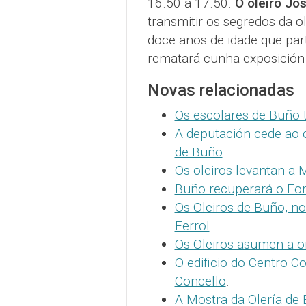
16.50 a 17.50.
O oleiro Jos
transmitir os segredos da o
doce anos de idade que parti
rematará cunha exposición 
Novas relacionadas
Os escolares de Buño 
A deputación cede ao 
de Buño
Os oleiros levantan a 
Buño recuperará o For
Os Oleiros de Buño, n
Ferrol
.
Os Oleiros asumen a o
O edificio do Centro C
Concello
.
A Mostra da Olería de