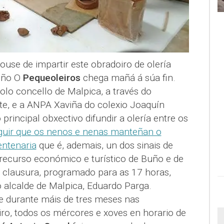
use de impartir este obradoiro de olería
Buño O
Pequeoleiros
chega mañá á súa fin.
lo concello de Malpica, a través do
e, e a ANPA Xaviña do colexio Joaquín
principal obxectivo difundir a olería entre os
uir que os nenos e nenas manteñan o
entenaria
que é, ademais, un dos sinais de
 recurso económico e turístico de Buño e de
e clausura, programado para as 17 horas,
do alcalde de Malpica, Eduardo Parga.
e durante máis de tres meses nas
iro, todos os mércores e xoves en horario de