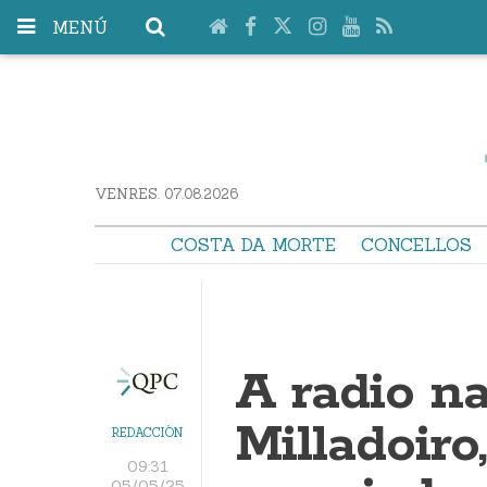
MENÚ
VENRES. 07.08.2026
COSTA DA MORTE
CONCELLOS
A radio n
Milladoiro
REDACCIÓN
09:31
05/05/25