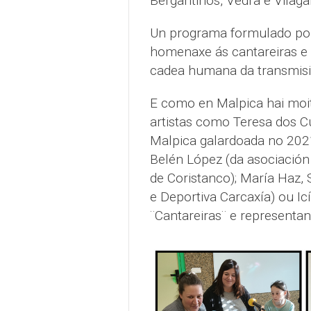
Bergantiños, Vedra e Vilaga
Un programa formulado polo
homenaxe ás cantareiras e p
cadea humana da transmisi
E como en Malpica hai moit
artistas como Teresa dos Cu
Malpica galardoada no 202
Belén López (da asociación 
de Coristanco); María Haz, 
e Deportiva Carcaxía) ou Ic
¨Cantareiras¨ e representan