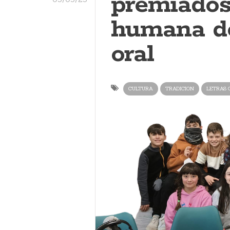
premiados
humana de
oral
CULTURA
TRADICION
LETRAS 