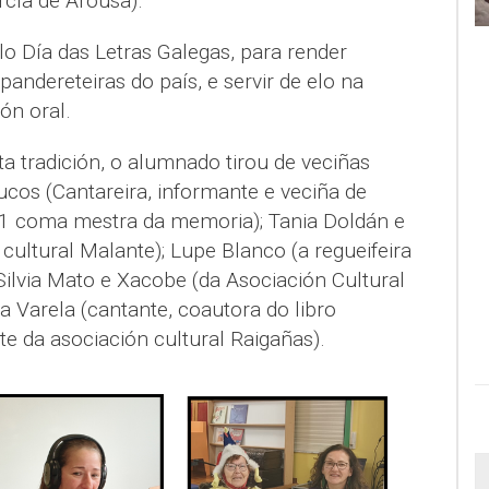
rcía de Arousa).
 Día das Letras Galegas, para render
andereteiras do país, e servir de elo na
ón oral.
a tradición, o alumnado tirou de veciñas
cos (Cantareira, informante e veciña de
1 coma mestra da memoria); Tania Doldán e
cultural Malante); Lupe Blanco (a regueifeira
Silvia Mato e Xacobe (da Asociación Cultural
ía Varela (cantante, coautora do libro
te da asociación cultural Raigañas).