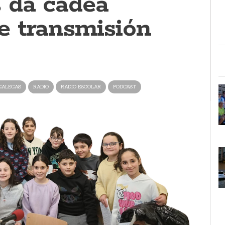
 da cadea
 transmisión
GALEGAS
RADIO
RADIO ESCOLAR
PODCAST