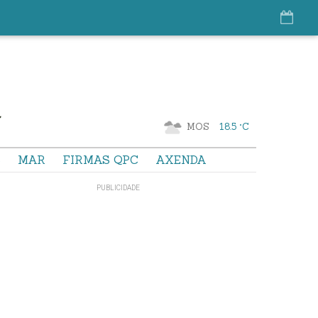
MOS
18.5 °C
S
MAR
FIRMAS QPC
AXENDA