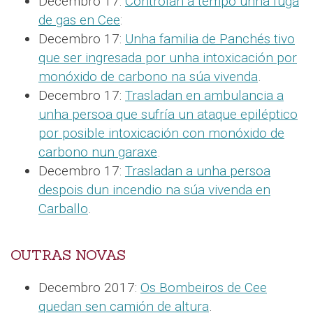
Decembro 17:
Controlan a tempo unha fuga
de gas en Cee
:
Decembro 17:
Unha familia de Panchés tivo
que ser ingresada por unha intoxicación por
monóxido de carbono na súa vivenda
.
Decembro 17:
Trasladan en ambulancia a
unha persoa que sufría un ataque epiléptico
por posible intoxicación con monóxido de
carbono nun garaxe
.
Decembro 17:
Trasladan a unha persoa
despois dun incendio na súa vivenda en
Carballo
.
OUTRAS NOVAS
Decembro 2017:
Os Bombeiros de Cee
quedan sen camión de altura
.