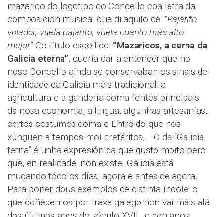
mazarico do logotipo do Concello coa letra da
composición musical que di aquilo de:
“Pajarito
volador, vuela pajarito, vuela cuanto más alto
mejor”
Co título escollido:
“Mazaricos, a cerna da
Galicia eterna”
, quería dar a entender que no
noso Concello aínda se conservaban os sinais de
identidade da Galicia máis tradicional: a
agricultura e a gandería coma fontes principais
da nosa economía, a lingua, algunhas artesanías,
certos costumes coma o Entroido que nos
xunguen a tempos moi pretéritos,… O da “Galicia
terna” é unha expresión da que gusto moito pero
que, en realidade, non existe. Galicia está
mudando tódolos días, agora e antes de agora.
Para poñer dous exemplos de distinta índole: o
que coñecemos por traxe galego non vai máis alá
dos últimos anos do século XVIII, e cen anos