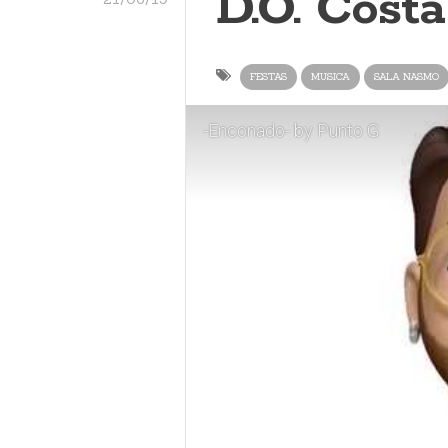
D.O. Cost
FESTAS
MUSICA
SALA NASMO
-Enconado- by Punto G