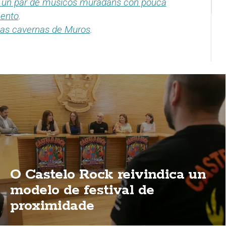
 un par de músicos muradáns con pouca
mento
.
 nas cavernas de Muros
.
O Castelo Rock reivindica un
modelo de festival de
proximidade