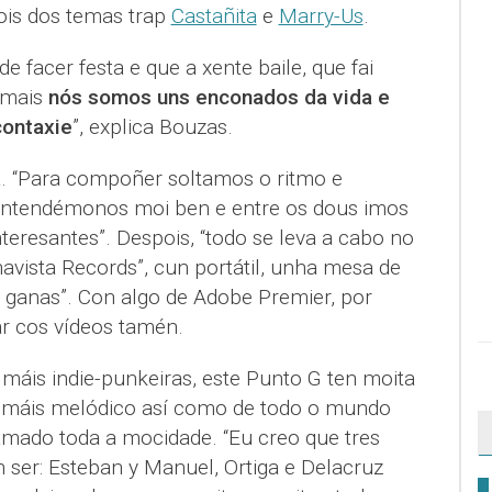
is dos temas trap
Castañita
e
Marry-Us
.
 facer festa e que a xente baile, que fai
demais
nós somos uns enconados da vida e
contaxie
”, explica Bouzas.
. “Para compoñer soltamos o ritmo e
entendémonos moi ben e entre os dous imos
eresantes”. Despois, “todo se leva a cabo no
avista Records”, cun portátil, unha mesa de
 ganas”. Con algo de Adobe Premier, por
lar cos vídeos tamén.
máis indie-punkeiras, este Punto G ten moita
al máis melódico así como de todo o mundo
mado toda a mocidade. “Eu creo que tres
 ser: Esteban y Manuel, Ortiga e Delacruz