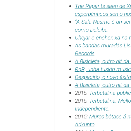
The Rapants saen de Xir
esperpénticos son o nos
”A Sala Nasmo é un ser
como Deleiba
.
Chejar e encher, xa na 
As bandas muradás Lis
Records
.
A Bisicleta, outro hit 
RqR, unha fusión musica
Despaciño, o novo éxit
A Bisicleta, outro hit 
2015:
Terbutalina public
2015:
Terbutalina, Mel
Independiente
.
2015:
Muros bótase á r
Adxunto
.