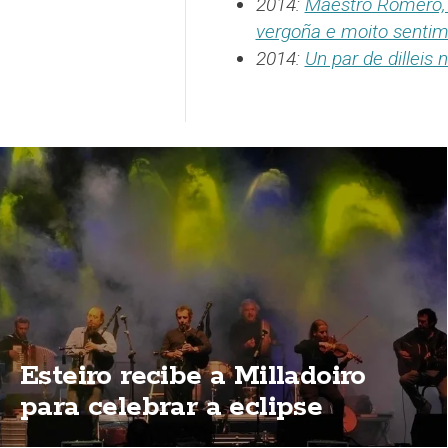
2014:
Maestro Romero,
vergoña e moito senti
2014:
Un par de dilleis
Esteiro recibe a Milladoiro
para celebrar a eclipse