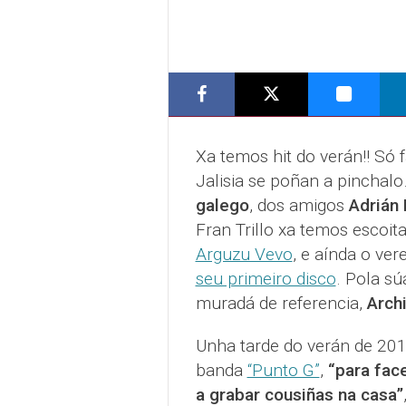
Xa temos hit do verán!! Só 
Jalisia se poñan a pinchalo
galego
, dos amigos
Adrián
Fran Trillo xa temos escoit
Arguzu Vevo
, e aínda o ve
seu primeiro disco
. Pola sú
muradá de referencia,
Arch
Unha tarde do verán de 201
banda
“Punto G”
,
“para face
a grabar cousiñas na casa”