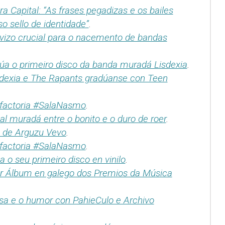
a Capital: “As frases pegadizas e os bailes
o sello de identidade”
.
vizo crucial para o nacemento de bandas
rúa o primeiro disco da banda muradá Lisdexia
.
dexia e The Rapants gradúanse con Teen
da factoria #SalaNasmo
.
l muradá entre o bonito e o duro de roer
.
o de Arguzu Vevo
.
da factoria #SalaNasmo
.
a o seu primeiro disco en vinilo
.
lor Álbum en galego dos Premios da Música
isa e o humor con PahieCulo e Archivo