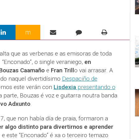
m
falta que as verbenas e as emisoras de toda
. “Enconado”, o single veraniego,
en
 Bouzas Caamaño
e
Fran Trill
o vai arrasar. A
ado naquel divertidísimo
Despaciño de
remos este verán con
Lisdexia
presentando o
a parte, Bouzas é voz e guitarra noutra banda
ivo Adxunto
.
7, que non había día de praia, formaron a
r algo distinto para divertirnos e aprender
, e este “Enconado” é xa o terceiro temazo