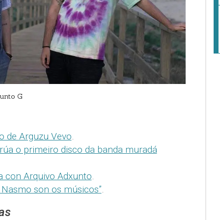
Punto G
to de Arguzu Vevo
.
 rúa o primeiro disco da banda muradá
a con Arquivo Adxunto
.
la Nasmo son os músicos”
.
as