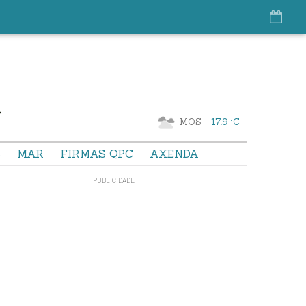
MOS
17.9 °C
S
MAR
FIRMAS QPC
AXENDA