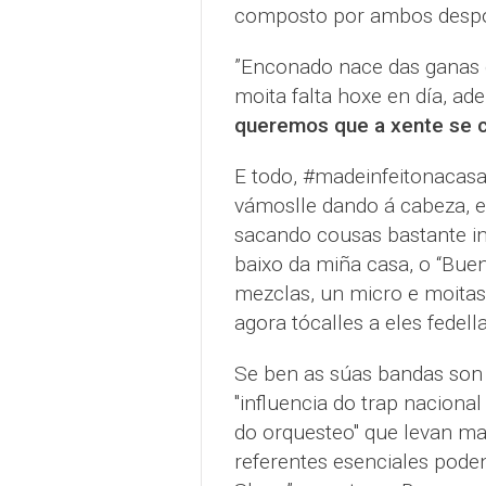
composto por ambos despo
”Enconado nace das ganas de
moita falta hoxe en día, a
queremos que a xente se 
E todo, #madeinfeitonacasa
vámoslle dando á cabeza, 
sacando cousas bastante int
baixo da miña casa, o “Buen
mezclas, un micro e moitas
agora tócalles a eles fedel
Se ben as súas bandas son 
"influencia do trap nacion
do orquesteo" que levan ma
referentes esenciales poden