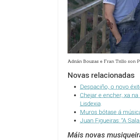
Adrián Bouzas e Fran Trillo son 
Novas relacionadas
Despaciño, o novo éxi
Chejar e encher, xa na
Lisdexia
.
Muros bótase á músic
Juan Figueiras: “A Sa
Máis novas musiqueir