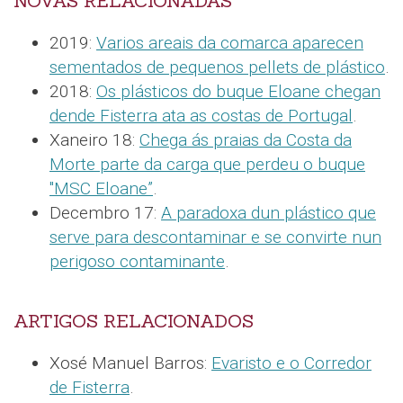
NOVAS RELACIONADAS
2019:
Varios areais da comarca aparecen
sementados de pequenos pellets de plástico
.
2018:
Os plásticos do buque Eloane chegan
dende Fisterra ata as costas de Portugal
.
Xaneiro 18:
Chega ás praias da Costa da
Morte parte da carga que perdeu o buque
"MSC Eloane”
.
Decembro 17:
A paradoxa dun plástico que
serve para descontaminar e se convirte nun
perigoso contaminante
.
ARTIGOS RELACIONADOS
Xosé Manuel Barros:
Evaristo e o Corredor
de Fisterra
.