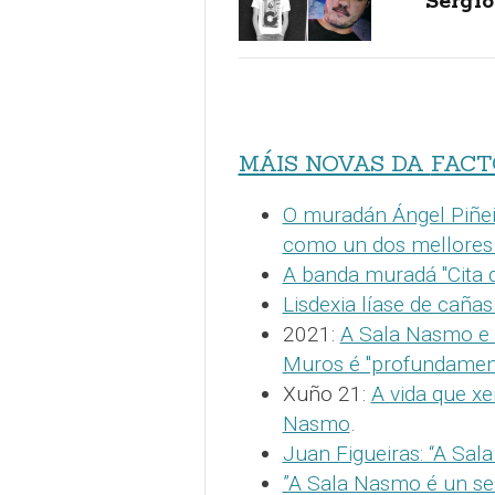
Sergio
MÁIS NOVAS DA
FACT
O muradán Ángel Piñeir
como un dos mellores 
A banda muradá "Cita d
Lisdexia líase de caña
2021:
A Sala Nasmo e 
Muros é "profundamen
Xuño 21:
A vida que x
Nasmo
.
Juan Figueiras: “A Sa
”A Sala Nasmo é un se