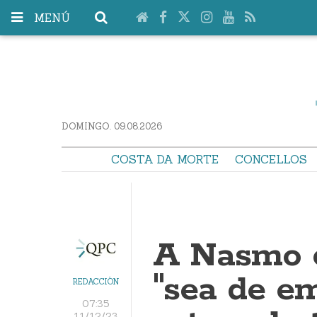
MENÚ
DOMINGO. 09.08.2026
COSTA DA MORTE
CONCELLOS
A Nasmo c
"sea de e
REDACCIÓN
07:35
11/12/23