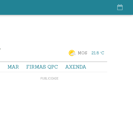
MOS
21.8 °C
S
MAR
FIRMAS QPC
AXENDA