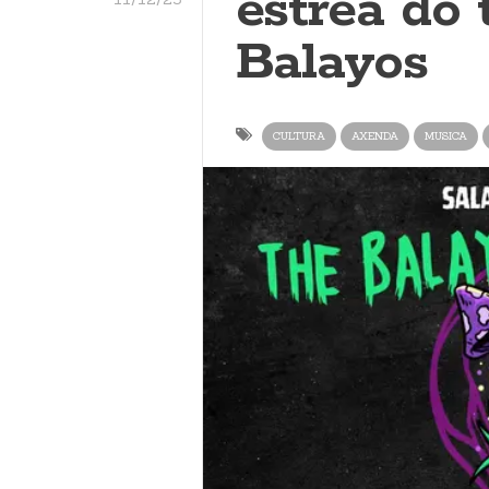
estrea do 
Balayos
CULTURA
AXENDA
MUSICA