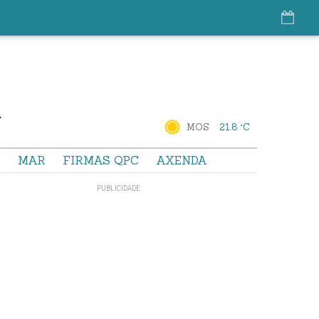
MOS
21.8 °C
S
MAR
FIRMAS QPC
AXENDA