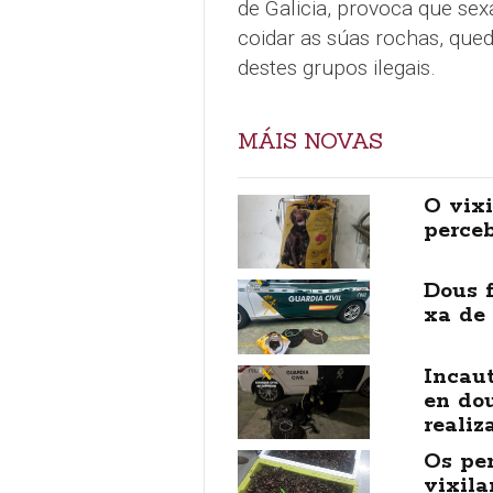
de Galicia, provoca que sex
coidar as súas rochas, que
destes grupos ilegais.
MÁIS NOVAS
O vix
perceb
Dous 
xa de 
Incau
en dou
realiz
Os per
vixila