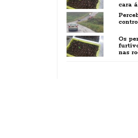
cara 
Perceb
contro
Os pe
furtiv
nas r