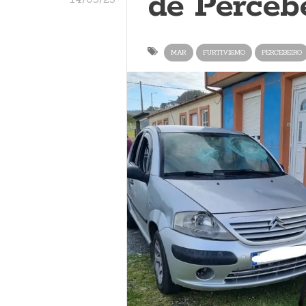
de Perceb
MAR
FURTIVISMO
PERCEBEIRO