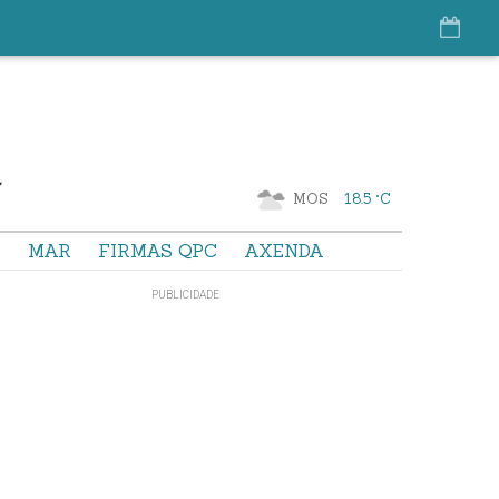
MOS
18.5 °C
S
MAR
FIRMAS QPC
AXENDA