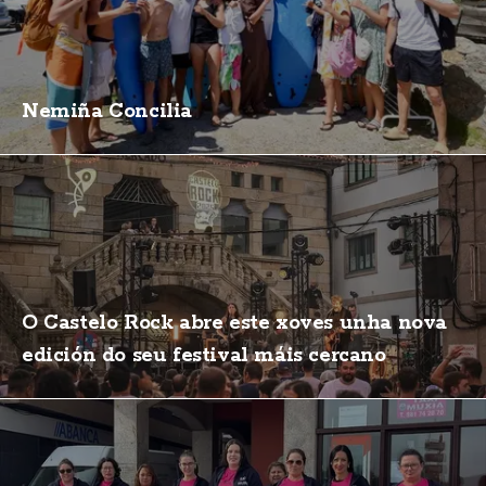
Nemiña Concilia
O Castelo Rock abre este xoves unha nova
edición do seu festival máis cercano