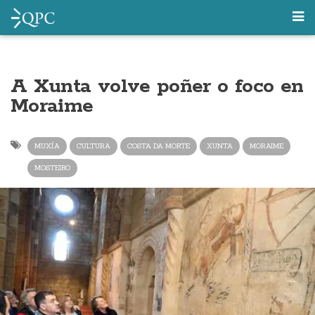
A Xunta volve poñer o foco en
Moraime
MUXÍA
CULTURA
COSTA DA MORTE
XUNTA
MORAIME
MOSTEIRO