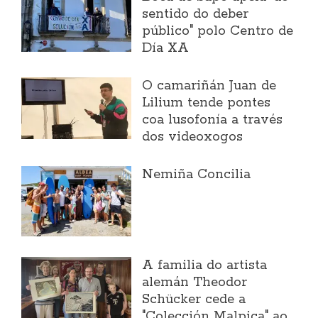
sentido do deber
público" polo Centro de
Día XA
O camariñán Juan de
Lilium tende pontes
coa lusofonía a través
dos videoxogos
Nemiña Concilia
A familia do artista
alemán Theodor
Schücker cede a
"Colección Malpica" ao