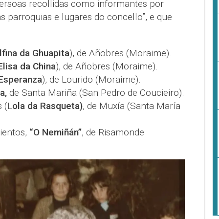
soas recollidas como informantes por
 parroquias e lugares do concello”, e que
lfina da Ghuapita
), de Añobres (Moraime).
Elisa da China
), de Añobres (Moraime).
 Esperanza
), de Lourido (Moraime).
a,
de Santa Mariña (San Pedro de Coucieiro).
 (L
ola da Rasqueta)
, de Muxía (Santa María
ientos,
“O Nemiñán”
, de Risamonde