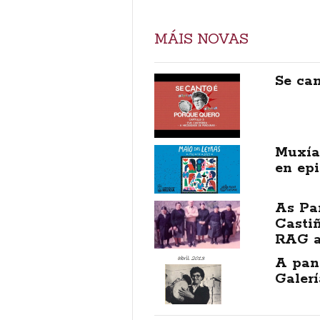
MÁIS NOVAS
Se can
Muxía 
en epi
As Pa
Castiñ
RAG a
A pan
Galerí