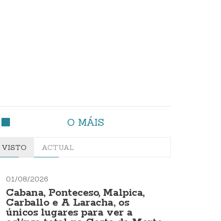
O MÁIS
VISTO
ACTUAL
01/08/2026
Cabana, Ponteceso, Malpica,
Carballo e A Laracha, os
únicos lugares para ver a