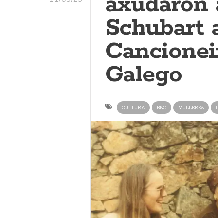
axudaron 
Schubart a
Cancionei
Galego
CULTURA
BNG
MULLERES