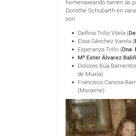
homenaxeando tamén ás per
Dorothe Schubarth en varias
son:
Delfina Trillo Vilela (
De
Elisa Sánchez Varela (
Esperanza Trillo (
Dna.
Mª Ester Álvarez Baliñ
Dolores Búa Barrientos
de Muxía).
Francisco Canosa Barr
(Moraime).