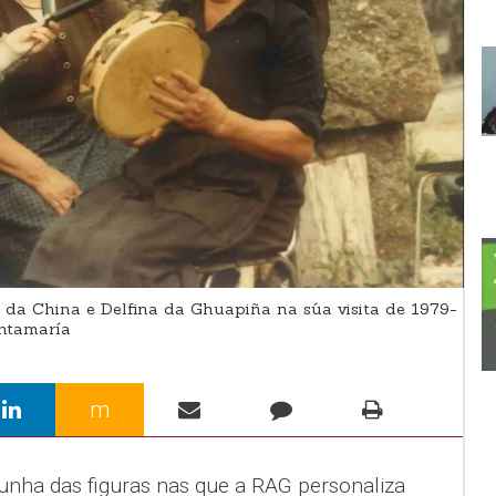
da China e Delfina da Ghuapiña na súa visita de 1979-
ntamaría
m
 unha das figuras nas que a RAG personaliza