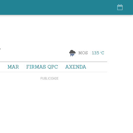
MOS
13.5 °C
S
MAR
FIRMAS QPC
AXENDA