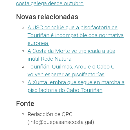
costa galega desde outubro
.
Novas relacionadas
A USC conclúe que a piscifactoría de
Touriñán é incompatible coa normativa
europea
.
A Costa da Morte ve triplicada a súa
inútil Rede Natura
.
Touriñán, Quilmas, Arou e o Cabo C
volven esperar as piscifactorías
.
A Xunta lembra que segue en marcha a
piscifactoría do Cabo Touriñán
.
Fonte
Redacción de QPC
(info@quepasanacosta.gal).