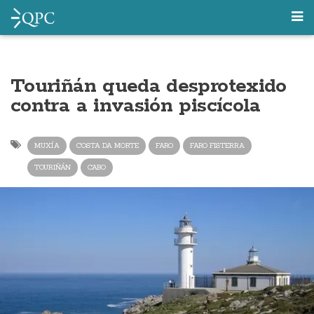
Touriñán queda desprotexido
contra a invasión piscícola
MUXÍA
COSTA DA MORTE
FARO
FARO FISTERRA
TOURIÑÁN
CABO