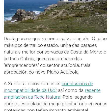
Desta parece que xa non o salva ninguén. O cabo
máis occidental do estado, unha das paraxes
naturais mellor conservadas da Costa da Morte e
de toda Galicia, queda ao amparo dos
"emprendedores" do sector acuícola, trala
aprobación do novo Plano Acuícola.
A Xunta fai oídos xordos ás
conclusións de
incompatibilidade da USC
así como da
recente
ampliación da Rede Natura
. Pero, segundo
apunta, esta clase de mega piscifactoría en zonas
protexidas non teñen impacto ambiental.