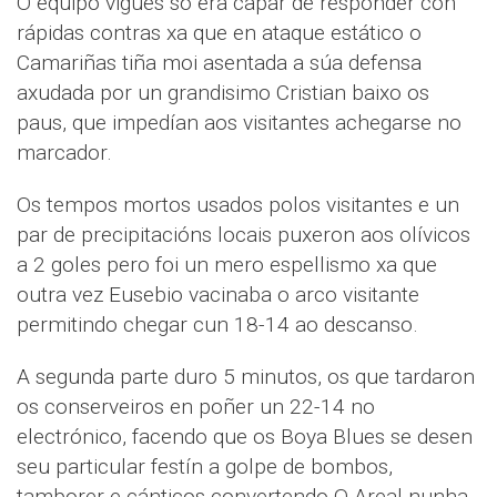
O equipo vigues só era capar de responder con
rápidas contras xa que en ataque estático o
Camariñas tiña moi asentada a súa defensa
axudada por un grandisimo Cristian baixo os
paus, que impedían aos visitantes achegarse no
marcador.
Os tempos mortos usados polos visitantes e un
par de precipitacións locais puxeron aos olívicos
a 2 goles pero foi un mero espellismo xa que
outra vez Eusebio vacinaba o arco visitante
permitindo chegar cun 18-14 ao descanso.
A segunda parte duro 5 minutos, os que tardaron
os conserveiros en poñer un 22-14 no
electrónico, facendo que os Boya Blues se desen
seu particular festín a golpe de bombos,
tamborer e cánticos convertendo O Areal nunha