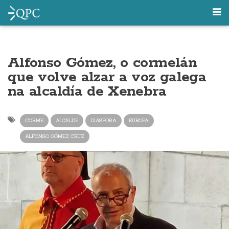
Alfonso Gómez, o cormelán
que volve alzar a voz galega
na alcaldía de Xenebra
CORME
ALCALDE
DIASPORA
EUROPA
ALFONSO GÓMEZ CRUZ