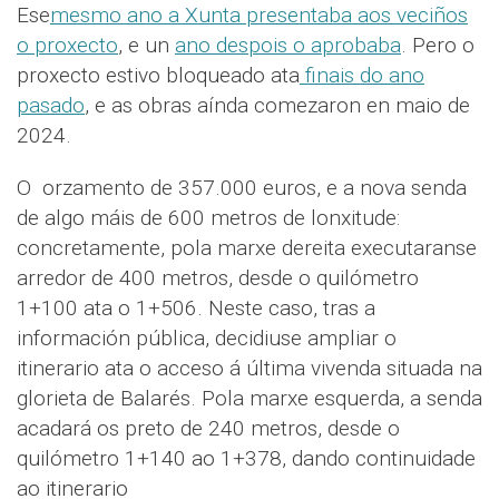
Ese
mesmo ano a Xunta presentaba aos veciños
o proxecto
, e un
ano despois o aprobaba
. Pero o
proxecto estivo bloqueado ata
finais do ano
pasado
, e as obras aínda comezaron en maio de
2024.
O orzamento de 357.000 euros, e a nova senda
de algo máis de 600 metros de lonxitude:
concretamente, pola marxe dereita executaranse
arredor de 400 metros, desde o quilómetro
1+100 ata o 1+506. Neste caso, tras a
información pública, decidiuse ampliar o
itinerario ata o acceso á última vivenda situada na
glorieta de Balarés. Pola marxe esquerda, a senda
acadará os preto de 240 metros, desde o
quilómetro 1+140 ao 1+378, dando continuidade
ao itinerario