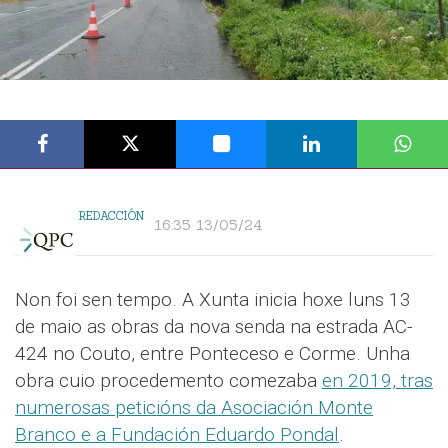
REDACCIÓN
16:35 13/05/24
Non foi sen tempo. A Xunta inicia hoxe luns 13
de maio as obras da nova senda na estrada AC-
424 no Couto, entre Ponteceso e Corme. Unha
obra cuio procedemento comezaba
en 2019, tras
numerosas peticións da Asociación Monte
Branco e a Fundación Eduardo Pondal
.