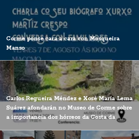
Corme ponse cara a cara con Mosqueira
Manso
Carlos Regueira Méndez e Xosé María Lema
Suárez afondarán no Museo de Corme sobre
a importancia dos hórreos da Costa da
Morte