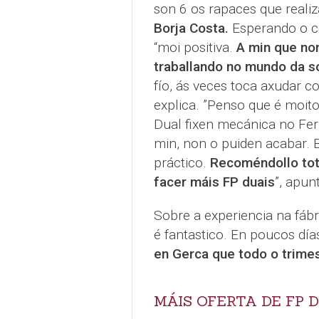
son 6 os rapaces que realiz
Borja Costa.
Esperando o c
“moi positiva.
A min que non
traballando no mundo da s
fío, ás veces toca axudar 
explica. ”Penso que é moit
Dual fixen mecánica no Fer
min, non o puiden acabar. 
práctico.
Recoméndollo tot
facer máis FP duais
”, apun
Sobre a experiencia na fábr
é fantastico. En poucos dí
en Gerca que todo o trimes
MÁIS OFERTA DE FP