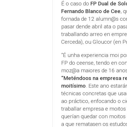
É o caso do
FP Dual de Sol
Fernando Blanco de Cee
, 
fornada de 12 alumn@s com
pasar dende abril ata o pa
traballando arreo en empr
Cerceda), ou Gloucor (en P
”É unha experiencia moi pos
FP do ceense, tendo en co
moz@a maiores de 16 anos 
“Meténdoos na empresa re
moitísimo
. Este ano estará
técnicas concretas que us
ao práctico, enfocando o c
traballar empresa e moitos
querían quedar con moitos
a que rematasen os estudos