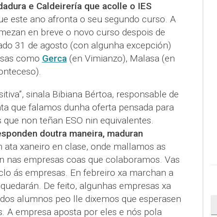
dadura e Caldeirería que acolle o IES
que este ano afronta o seu segundo curso. A
ezan en breve o novo curso despois de
sado 31 de agosto (con algunha excepción)
esas como
Gerca
(en Vimianzo), Malasa (en
onteceso).
itiva”, sinala Bibiana Bértoa, responsable de
nta que falamos dunha oferta pensada para
que non teñan ESO nin equivalentes.
sponden doutra maneira, maduran
n ata xaneiro en clase, onde mallamos as
an nas empresas coas que colaboramos. Vas
iclo ás empresas. En febreiro xa marchan a
 quedarán. De feito, algunhas empresas xa
 dos alumnos peo lle dixemos que esperasen
. A empresa aposta por eles e nós pola