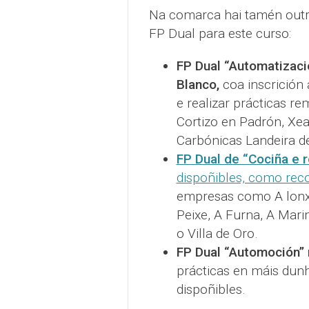
Na comarca hai tamén outra
FP Dual para este curso:
FP Dual “Automatizaci
Blanco,
coa inscrición 
e realizar prácticas 
Cortizo en Padrón, Xea
Carbónicas Landeira 
FP Dual de “Cociña e r
dispoñibles, como re
empresas como A lonxa
Peixe, A Furna, A Mari
o Villa de Oro.
FP Dual “Automoción”
prácticas en máis dun
dispoñibles.