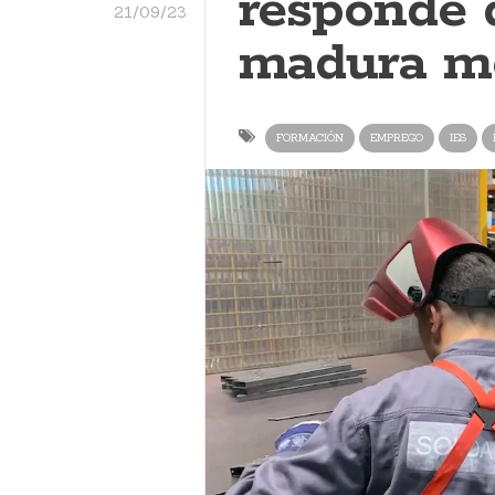
responde 
21/09/23
madura mo
FORMACIÓN
EMPREGO
IES