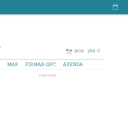
MOS
26.8 °C
S
MAR
FIRMAS QPC
AXENDA