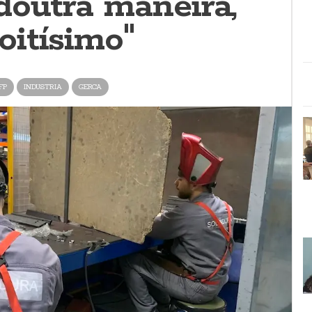
doutra maneira,
itísimo"
FP
INDUSTRIA
GERCA