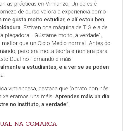
an as prácticas en Vimianzo. Un deles é
omezo de curso valora a experiencia como
 me gusta moito estudiar, e alí estou ben
oldadura.
Estiven coa máquina de TIG e a de
coa plegadora… Gústame moito, a verdade”,
o mellor que un Ciclo Medio normal. Antes do
nando, pero era moita teoría e non era para
Este Dual no Fernando é máis
almente a estudiantes, e a ver se se poden
ta.
ica vimiancesa, destaca que “o trato con nós
as xa eramos uns máis.
Aprendes máis un día
tre no instituto, a verdade”
.
 DUAL NA COMARCA