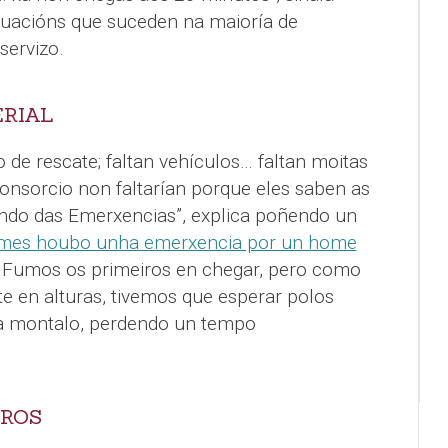
ituacións que suceden na maioría de
servizo.
ERIAL
o de rescate; faltan vehículos… faltan moitas
nsorcio non faltarían porque eles saben as
ndo das Emerxencias”, explica poñendo un
 mes houbo unha emerxencia por un home
. Fumos os primeiros en chegar, pero como
e en alturas, tivemos que esperar polos
a montalo, perdendo un tempo
IROS