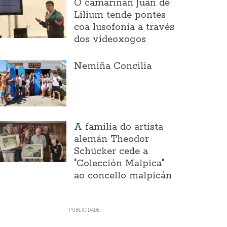
O camariñán Juan de
Lilium tende pontes
coa lusofonía a través
dos videoxogos
Nemiña Concilia
A familia do artista
alemán Theodor
Schücker cede a
"Colección Malpica"
ao concello malpicán