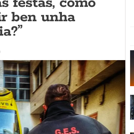
s festas, como
ir ben unha
a?”