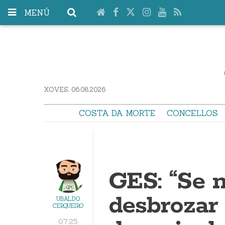
MENÚ
XOVES. 06.08.2026
COSTA DA MORTE
CONCELLOS
GES: “Se 
desbrozar 
UBALDO
CERQUEIRO
07:25