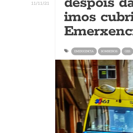
despois da
11/11/21
imos cubr
Emerxenci
EMERXENCIA
BOMBEIROS
GES