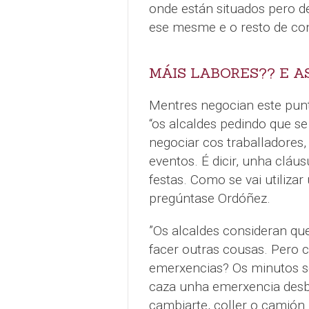
onde están situados pero d
ese mesme e o resto de con
MÁIS LABORES?? E A
Mentres negocian este pun
“os alcaldes pedindo que s
negociar cos traballadores,
eventos. É dicir, unha cláus
festas. Como se vai utiliza
pregúntase Ordóñez.
”Os alcaldes consideran q
facer outras cousas. Pero
emerxencias? Os minutos son
caza unha emerxencia desbr
cambiarte, coller o camión