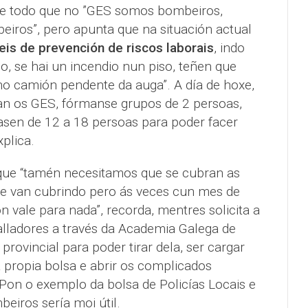
te todo que no ”GES somos bombeiros,
eiros”, pero apunta que na situación actual
eis de prevención de riscos laborais
, indo
, se hai un incendio nun piso, teñen que
no camión pendente da auga”. A día de hoxe,
 os GES, fórmanse grupos de 2 persoas,
asen de 12 a 18 persoas para poder facer
plica.
que “tamén necesitamos que se cubran as
 se van cubrindo pero ás veces cun mes de
n vale para nada”, recorda, mentres solicita a
alladores a través da Academia Galega de
rovincial para poder tirar dela, ser cargar
 propia bolsa e abrir os complicados
 Pon o exemplo da bolsa de Policías Locais e
eiros sería moi útil.