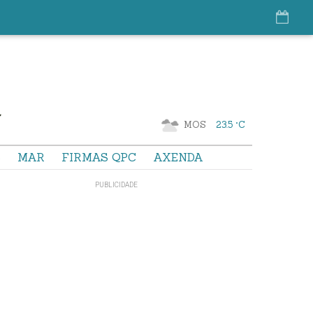
MOS
23.5 °C
S
MAR
FIRMAS QPC
AXENDA