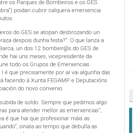
 entre os Parques de Bombeiros e os GES
bra”) poidan cubrir calquera emerxencia
utos.
eiros do GES se atopan desbrozando un
aza despois dunha festa?”. O que lanza a
 Barca, un dos 12 bombeir@s do GES de
de hai uns meses, vicepresidente da
une todo os Grupos de Emerxencias
 I é que precisamente por aí vai algunha das
está facendo á Xunta FEGAMP e Deputacións
iación do novo convenio.
ubida de soldo. Sempre que pedimos algo
ras para atender mellor as emerxencias”,
ea é que hai que profesionar máis as
uando”, sinala ao tempo que debulla as