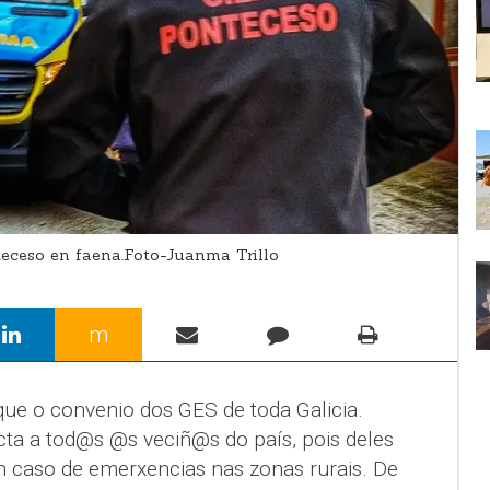
ceso en faena.Foto-Juanma Trillo
m
ue o convenio dos GES de toda Galicia.
cta a tod@s @s veciñ@s do país, pois deles
 caso de emerxencias nas zonas rurais. De