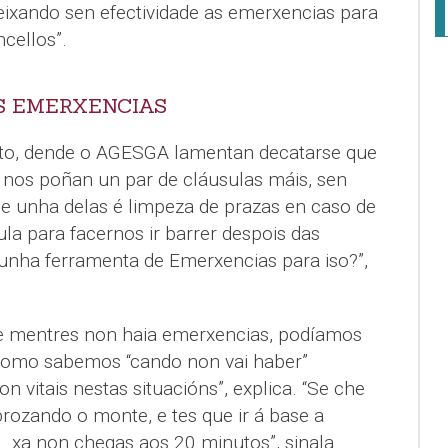
eixando sen efectividade as emerxencias para
cellos”.
S EMERXENCIAS
to, dende o AGESGA lamentan decatarse que
e nos poñan un par de cláusulas máis, sen
 e unha delas é limpeza de prazas en caso de
ula para facernos ir barrer despois das
r unha ferramenta de Emerxencias para iso?”,
ue mentres non haia emerxencias, podíamos
 como sabemos “cando non vai haber”
 vitais nestas situacións”, explica. “Se che
ozando o monte, e tes que ir á base a
… xa non chegas aos 20 minutos”, sinala