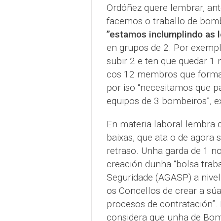
Ordóñez quere lembrar, an
facemos o traballo de bomb
”estamos inclumplindo as l
en grupos de 2. Por exemplo
subir 2 e ten que quedar 1 
cos 12 membros que forman
por iso “necesitamos que p
equipos de 3 bombeiros”, ex
En materia laboral lembra 
baixas, que ata o de agora
retraso. Unha garda de 1 no
creación dunha “bolsa trab
Seguridade (AGASP) a nivel p
os Concellos de crear a súa
procesos de contratación”.
considera que unha de Bomb