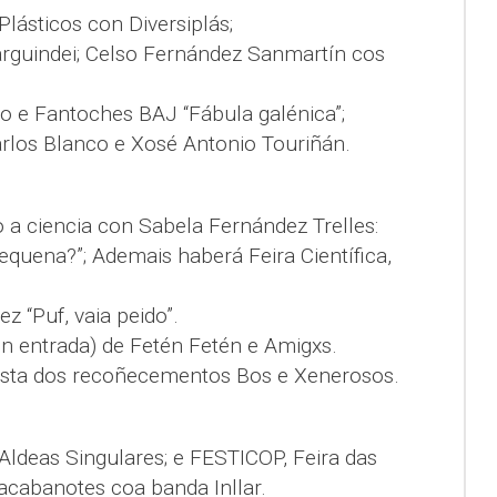
Plásticos con Diversiplás;
arguindei; Celso Fernández Sanmartín cos
iño e Fantoches BAJ “Fábula galénica”;
rlos Blanco e Xosé Antonio Touriñán.
do a ciencia con Sabela Fernández Trelles:
equena?”; Ademais haberá Feira Científica,
ez “Puf, vaia peido”.
on entrada) de Fetén Fetén e Amigxs.
ista dos recoñecementos Bos e Xenerosos.
Aldeas Singulares; e FESTICOP, Feira das
acabanotes coa banda Inllar.