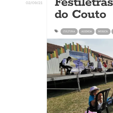
Festiletra
02/09/21
do Couto
CULTURA
AXENDA
MUSICA