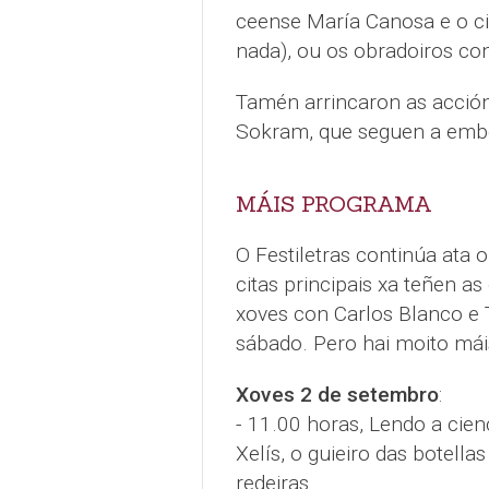
ceense María Canosa e o cie
nada), ou os obradoiros con
Tamén arrincaron as acción
Sokram, que seguen a embel
MÁIS PROGRAMA
O Festiletras continúa ata 
citas principais xa teñen a
xoves con Carlos Blanco e 
sábado. Pero hai moito má
Xoves 2 de setembro
:
- 11.00 horas, Lendo a cien
Xelís, o guieiro das botell
redeiras.