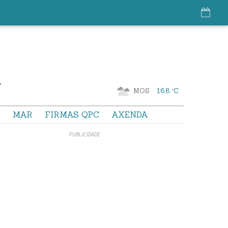
MOS
16.8 °C
S
MAR
FIRMAS QPC
AXENDA