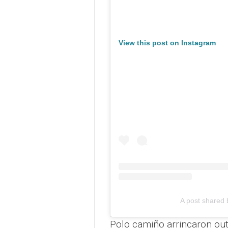
View this post on Instagram
A post shared b
Polo camiño arrincaron outr