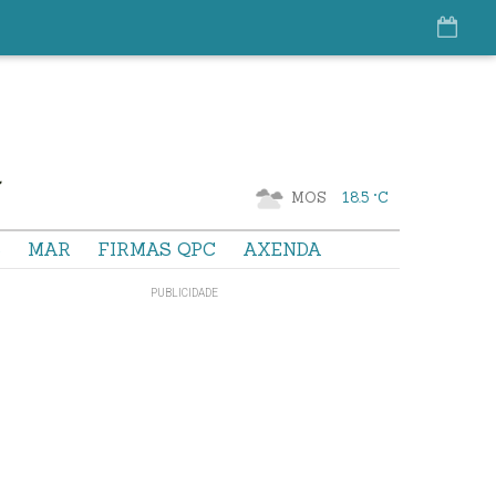
MOS
18.5 °C
S
MAR
FIRMAS QPC
AXENDA