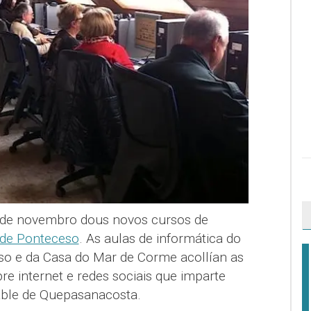
 de novembro dous novos cursos de
 de Ponteceso
. As aulas de informática do
so e da Casa do Mar de Corme acollían as
e internet e redes sociais que imparte
able de Quepasanacosta.