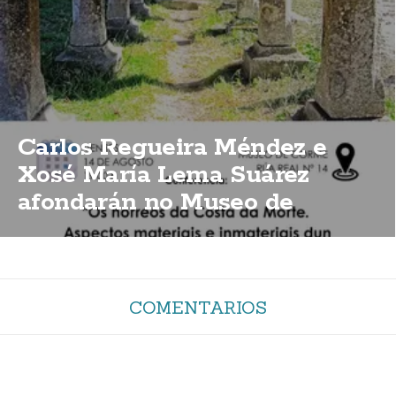
Carlos Regueira Méndez e
Xosé María Lema Suárez
afondarán no Museo de
Corme sobre a importancia
dos hórreos da Costa da Morte
COMENTARIOS