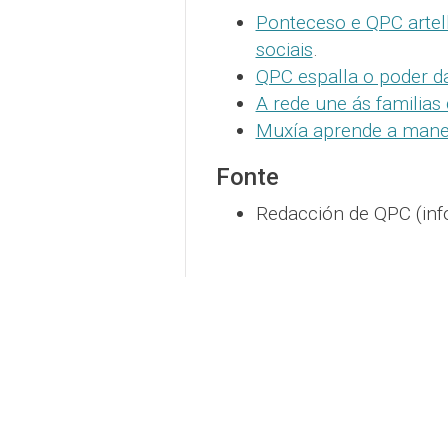
Ponteceso e QPC artell
sociais
.
QPC espalla o poder d
A rede une ás familias
Muxía aprende a manex
Fonte
Redacción de QPC (inf