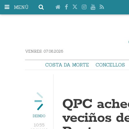
MENÚ
VENRES. 07.08.2026
COSTA DA MORTE
CONCELLOS
QPC acheg
veciños d
DEINDO
10:55