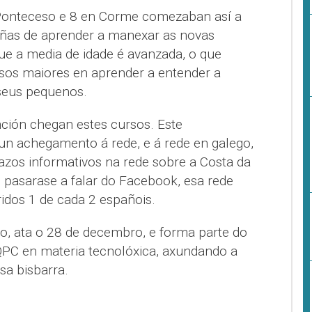
Ponteceso e 8 en Corme comezaban así a
añas de aprender a manexar as novas
ue a media de idade é avanzada, o que
sos maiores en aprender a entender a
 seus pequenos.
ción chegan estes cursos. Este
 un achegamento á rede, e á rede en galego,
azos informativos na rede sobre a Costa da
 pasarase a falar do Facebook, esa rede
idos 1 de cada 2 españois.
o, ata o 28 de decembro, e forma parte do
QPC en materia tecnolóxica, axundando a
osa bisbarra.