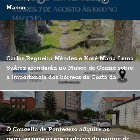
Manso
Carlos Regueira Méndez e Xosé María Lema
Suárez afondarán no Museo de Corme sobre
a importancia dos hórreos da Costa da
Morte
O Concello de Ponteceso adquire as
parcelas para os aparcadoiros do parque de