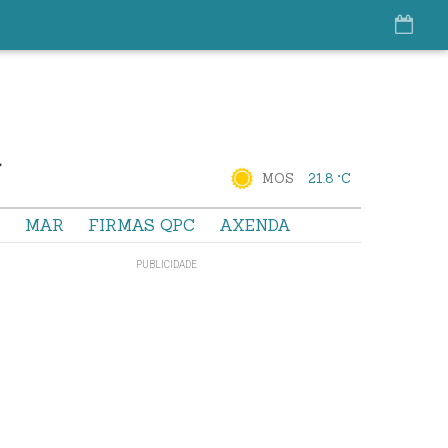
MOS
21.8 °C
S
MAR
FIRMAS QPC
AXENDA