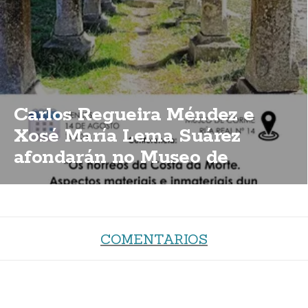
Carlos Regueira Méndez e
Xosé María Lema Suárez
afondarán no Museo de
Corme sobre a importancia
dos hórreos da Costa da Morte
COMENTARIOS