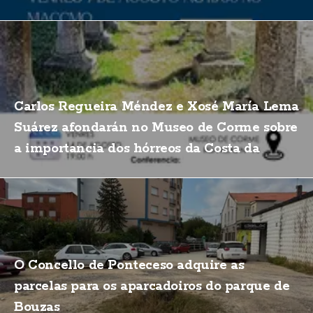
Carlos Regueira Méndez e Xosé María Lema
Suárez afondarán no Museo de Corme sobre
a importancia dos hórreos da Costa da
Morte
O Concello de Ponteceso adquire as
parcelas para os aparcadoiros do parque de
Bouzas