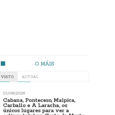
O MÁIS
VISTO
ACTUAL
01/08/2026
Cabana, Ponteceso, Malpica,
Carballo e A Laracha, os
únicos lugares para ver a