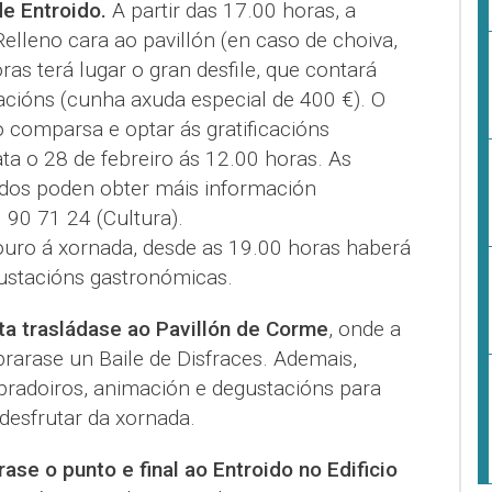
e Entroido.
A partir das 17.00 horas, a
Relleno cara ao pavillón (en caso de choiva,
as terá lugar o gran desfile, que contará
acións (cunha axuda especial de 400 €). O
 comparsa e optar ás gratificacións
ta o 28 de febreiro ás 12.00 horas. As
ados poden obter máis información
90 71 24 (Cultura).
ouro á xornada, desde as 19.00 horas haberá
ustacións gastronómicas.
ta trasládase ao Pavillón de Corme
, onde a
brarase un Baile de Disfraces. Ademais,
obradoiros, animación e degustacións para
desfrutar da xornada.
se o punto e final ao Entroido no Edificio