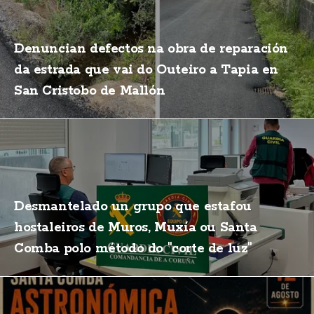
Denuncian defectos na obra de reparación
da estrada que vai do Outeiro a Tapia en
San Cristobo de Mallón
Desmantelado un grupo que estafou
hostaleiros de Muros, Muxía ou Santa
Comba polo método do "corte de luz"