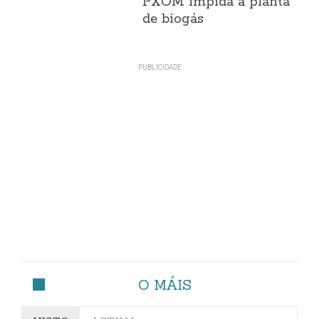
PXOM impida a planta
de biogás
O MÁIS