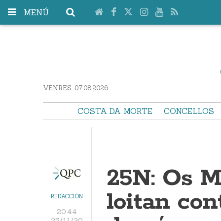
MENÚ
VENRES. 07.08.2026
COSTA DA MORTE
CONCELLOS
25N: Os Mi
loitan con
REDACCIÓN
20:44
25/11/20