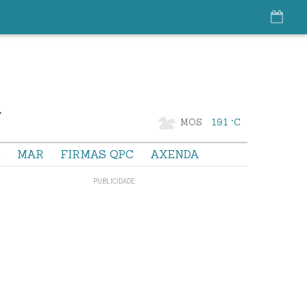
MOS
19.1 °C
S
MAR
FIRMAS QPC
AXENDA