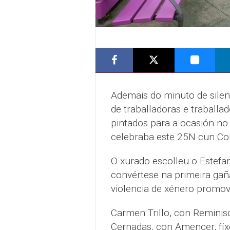
Ademais do minuto de silen
de traballadoras e traball
pintados para a ocasión no 
celebraba este 25N cun Con
O xurado escolleu o Estefan
convértese na primeira gañ
violencia de xénero promov
Carmen Trillo, con Reminis
Cernadas, con Amencer, fíx