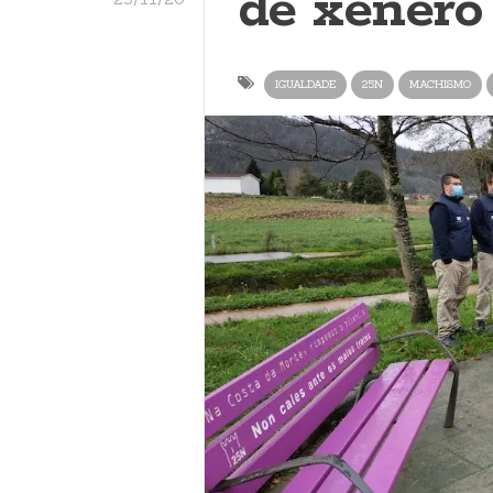
de xénero
IGUALDADE
25N
MACHISMO