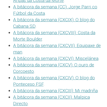
Anpas da Costa da Morte
.
A bitácora da semana (CC): Jorge Parri co
Fútbol da Costa
.
A bitácora da semana (CXCIX): O blog do
Cabana SD
.
A bitácora da semana (CXCVIII): Costa da
Morte Boulder
.
A bitácora da semana (CXCVII): Equipaxe de
man
.
A bitácora da semana (CXCVI): Miscelánea
.
A bitácora da semana (CXCV): O ouro de
Corcoesto
.
A bitácora da semana (CXCIV): O blog do
Ponteceso FSF
.
A bitácora da semana (CXCIII): Mi madriña
.
A bitácora da semana (CXCII): Malpica
Directo
.