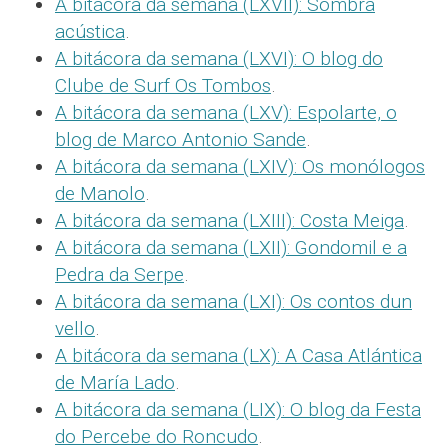
A bitácora da semana (LXVII): Sombra
acústica
.
A bitácora da semana (LXVI): O blog do
Clube de Surf Os Tombos
.
A bitácora da semana (LXV): Espolarte, o
blog de Marco Antonio Sande
.
A bitácora da semana (LXIV): Os monólogos
de Manolo
.
A bitácora da semana (LXIII): Costa Meiga
.
A bitácora da semana (LXII): Gondomil e a
Pedra da Serpe
.
A bitácora da semana (LXI): Os contos dun
vello
.
A bitácora da semana (LX): A Casa Atlántica
de María Lado
.
A bitácora da semana (LIX): O blog da Festa
do Percebe do Roncudo
.