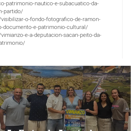
o-patrimonio-nautico-e-subacuatico-da-
n-partido/
visibilizar-o-fondo-fotografico-de-ramon-
-documento-e-patrimonio-cultural/
/vimianzo-e-a-deputacion-sacan-peito-da-
atrimonio/