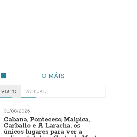
O MÁIS
VISTO
ACTUAL
01/08/2026
Cabana, Ponteceso, Malpica,
Carballo e A Laracha, os
únicos lugares para ver a