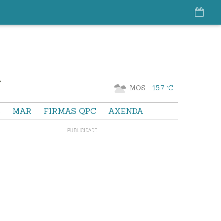
MOS
15.7 °C
S
MAR
FIRMAS QPC
AXENDA