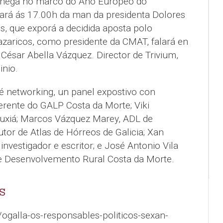
chega no marco do Ano Europeo do
ará ás 17.00h da man da presidenta Dolores
s, que exporá a decidida aposta polo
azaricos, como presidente da CMAT, falará en
á César Abella Vázquez. Director de Trivium,
inio.
é networking, un panel expostivo con
Xerente do GALP Costa da Morte; Viki
 muxiá; Marcos Vázquez Marey, ADL de
utor de Atlas de Hórreos de Galicia; Xan
investigador e escritor; e José Antonio Vila
de Desenvolvemento Rural Costa da Morte.
S
/ogalla-os-responsables-politicos-sexan-