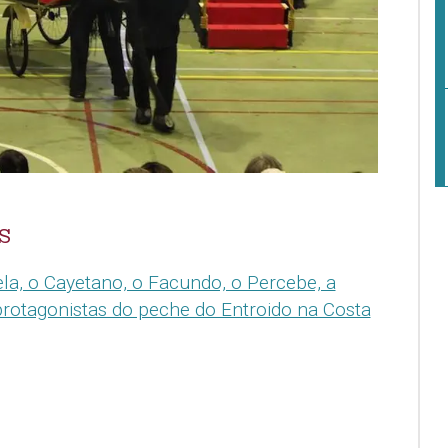
S
la, o Cayetano, o Facundo, o Percebe, a
protagonistas do peche do Entroido na Costa