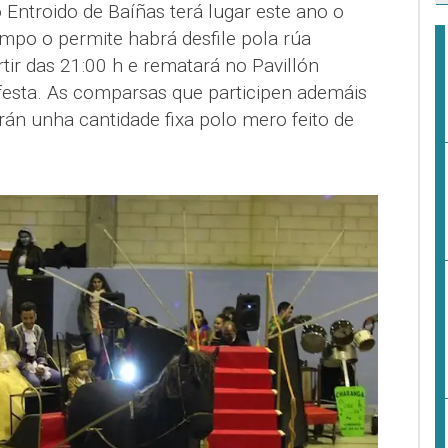
do Entroido de Baíñas terá lugar este ano o
mpo o permite habrá desfile pola rúa
rtir das 21:00 h e rematará no Pavillón
esta. As comparsas que participen ademáis
rán unha cantidade fixa polo mero feito de