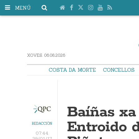
MENÚ
XOVES. 06.08.2026
COSTA DA MORTE
CONCELLOS
Baíñas xa
Entroido 
REDACCIÓN
07:44
29/01/17