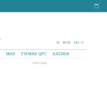
MOS
18.1 °C
S
MAR
FIRMAS QPC
AXENDA