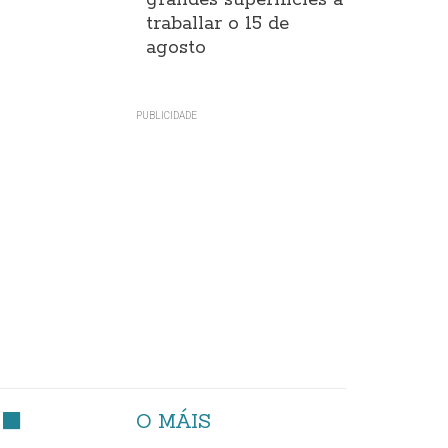
grandes superificies a
traballar o 15 de
agosto
O MÁIS