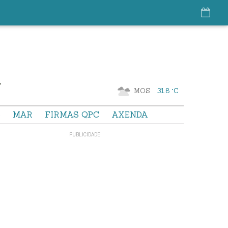
MOS
31.8 °C
S
MAR
FIRMAS QPC
AXENDA