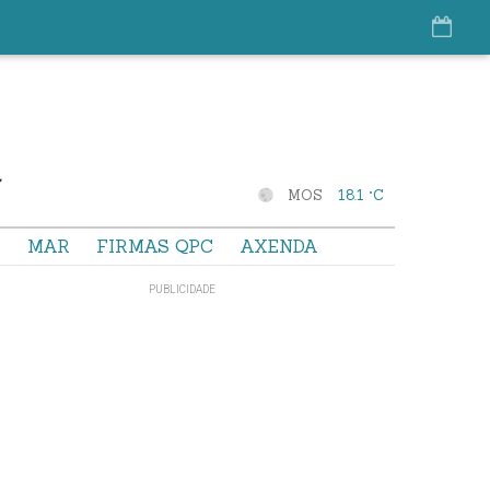
MOS
18.1 °C
S
MAR
FIRMAS QPC
AXENDA