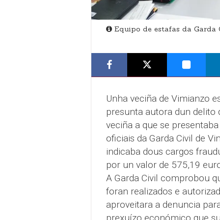
Equipo de estafas da Garda C
Unha veciña de Vimianzo est
presunta autora dun delito d
veciña a que se presentaba
oficiais da Garda Civil de 
indicaba dous cargos fraudu
por un valor de 575,19 eur
A Garda Civil comprobou q
foran realizados e autoriza
aproveitara a denuncia par
prexuízo económico que sup