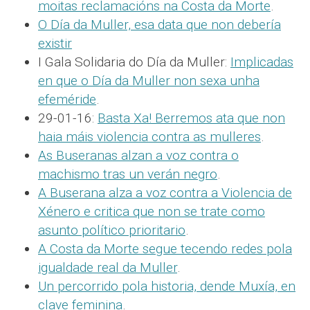
moitas reclamacións na Costa da Morte
.
O Día da Muller, esa data que non debería
existir
I Gala Solidaria do Día da Muller:
Implicadas
en que o Día da Muller non sexa unha
efeméride
.
29-01-16:
Basta Xa! Berremos ata que non
haia máis violencia contra as mulleres
.
As Buseranas alzan a voz contra o
machismo tras un verán negro
.
A Buserana alza a voz contra a Violencia de
Xénero e critica que non se trate como
asunto político prioritario
.
A Costa da Morte segue tecendo redes pola
igualdade real da Muller
.
Un percorrido pola historia, dende Muxía, en
clave feminina
.