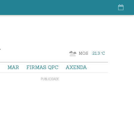
MOS
21.3 °C
S
MAR
FIRMAS QPC
AXENDA