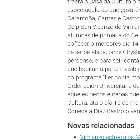
traerá á Casa da Cultura o 
espectáculo do que gozarán
Carantoña, Carnés e Castro
Ceip San Vicenzo de Vimian
alumnas de primaria do Cei
coñecer o mércores día 14 
da serpe alada, onde Chysti
pérdense, e para saír con
que habitan a parte invisib
do programa “Ler conta moi
Ordenación Universitaria da 
aqueles nenos e nenas que 
Cultura, ata o día 15 de mai
Coñece a Díaz Castro o ven
Novas relacionadas
Vimianzo estreou os 