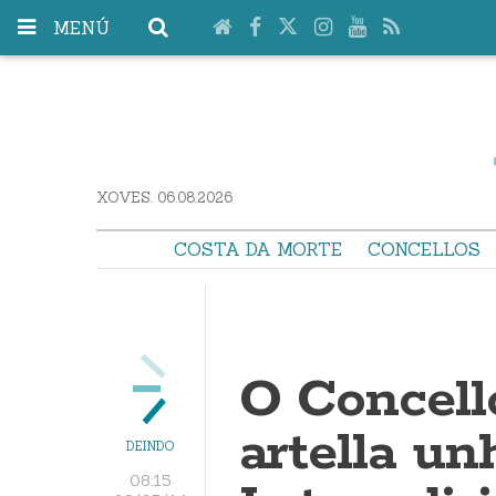
MENÚ
XOVES. 06.08.2026
COSTA DA MORTE
CONCELLOS
O Concell
artella u
DEINDO
08:15