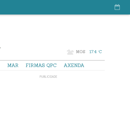
MOS
17.4 °C
S
MAR
FIRMAS QPC
AXENDA