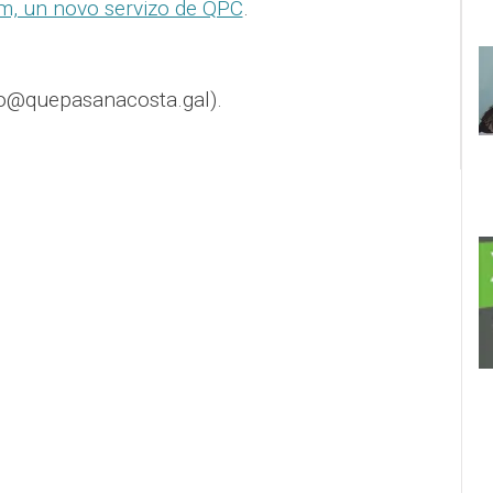
, un novo servizo de QPC
.
o@quepasanacosta.gal).