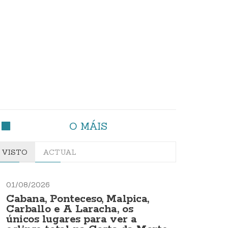
O MÁIS
VISTO
ACTUAL
01/08/2026
Cabana, Ponteceso, Malpica,
Carballo e A Laracha, os
únicos lugares para ver a