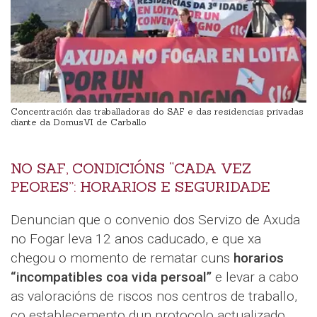
Concentración das traballadoras do SAF e das residencias privadas
diante da DomusVI de Carballo
NO SAF, CONDICIÓNS “CADA VEZ
PEORES”: HORARIOS E SEGURIDADE
Denuncian que o convenio dos Servizo de Axuda
no Fogar leva 12 anos caducado, e que xa
chegou o momento de rematar cuns
horarios
“incompatibles coa vida persoal”
e levar a cabo
as valoracións de riscos nos centros de traballo,
co establecemento dun protocolo actualizado