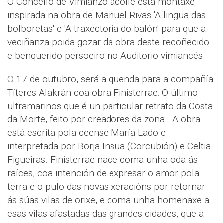
O Concello de Vimianzo acolle esta montaxe
inspirada na obra de Manuel Rivas 'A lingua das
bolboretas' e 'A traxectoria do balón' para que a
veciñanza poida gozar da obra deste recoñecido
e benquerido persoeiro no Auditorio vimiancés.
O 17 de outubro, será a quenda para a compañía
Títeres Alakrán coa obra Finisterrae: O último
ultramarinos que é un particular retrato da Costa
da Morte, feito por creadores da zona . A obra
está escrita pola ceense María Lado e
interpretada por Borja Insua (Corcubión) e Celtia
Figueiras. Finisterrae nace coma unha oda ás
raíces, coa intención de expresar o amor pola
terra e o pulo das novas xeracións por retornar
ás súas vilas de orixe, e coma unha homenaxe a
esas vilas afastadas das grandes cidades, que a